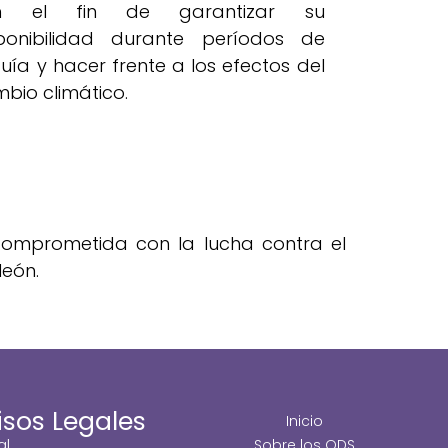
n el fin de garantizar su
ponibilidad durante períodos de
uía y hacer frente a los efectos del
bio climático.
 comprometida con la lucha contra el
león.
isos Legales
Inicio
al
Sobre los ODS