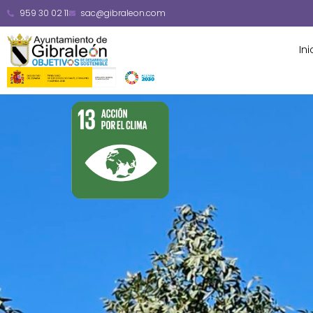
contenido
959 30 02 11
sac@gibraleon.com
Ini